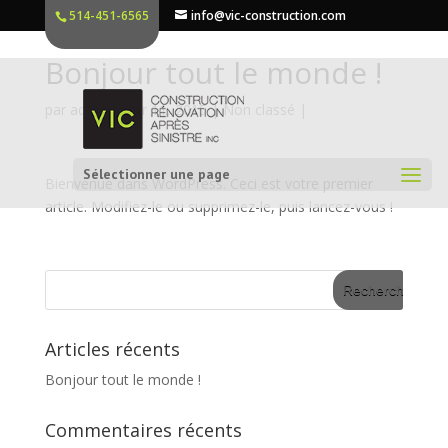
514-451-6565
info@vic-construction.com
Bonjour tout le monde !
par
admin
|
Avr 11, 2015
|
Non classé
|
Sélectionner une page
Bienvenue dans WordPress. Ceci est votre premier
article. Modifiez-le ou supprimez-le, puis lancez-vous !
Articles récents
Bonjour tout le monde !
Commentaires récents